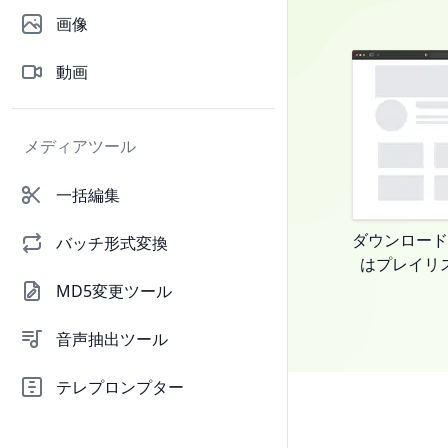
ク
画像
レ
ジ
動画
ッ
ト
を
メディアツール
獲
得
一括編集
｜
ほ
ダウンロード
バッチ形式変換
と
はプレイリ
ん
MD5変更ツール
ど
の
音声抽出ツール
ウ
ェ
テレプロンプター
ブ
サ