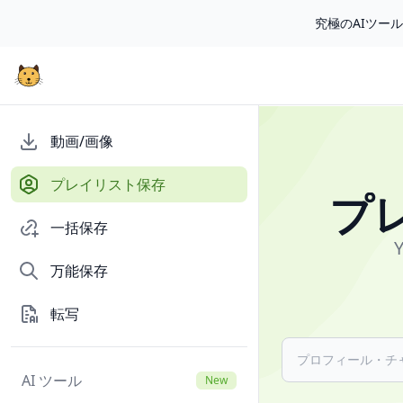
究極のAIツー
🎁
[毎
動画/画像
日
チ
プレイリスト保存
プ
ェ
ッ
一括保存
ク
イ
万能保存
ン]
(/user/rewards)
転写
し
て
無
AI ツール
New
料